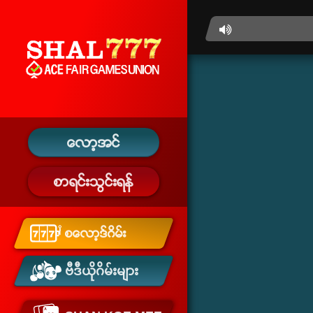
ေလာ့အင္
စာရင္းသြင္းရန္
စေလာ့ဒ္ဂိမ္း
ဗီဒီယိုဂိမ်းများ