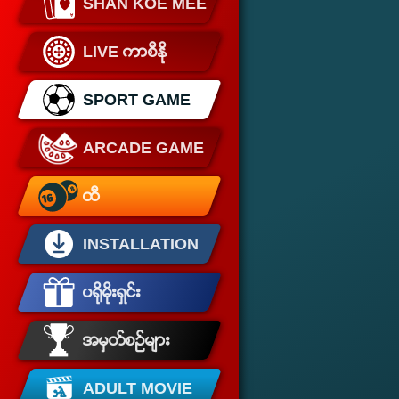
SHAN KOE MEE
LIVE ကာစီႏုိ
SPORT GAME
ARCADE GAME
ထီ
INSTALLATION
ပရိုမိုးရွင္း
အမွတ္စဥ္မ်ား
ADULT MOVIE